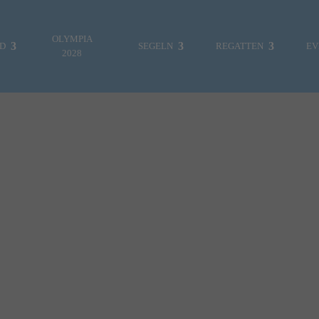
OLYMPIA
ND
SEGELN
REGATTEN
EV
2028
ES WAR EINMAL…
FOTOGALERIE
MITTEILUNGEN
REGATTEN & EVENTS
VEREINSLEBEN
JUGENDABTEILUNG