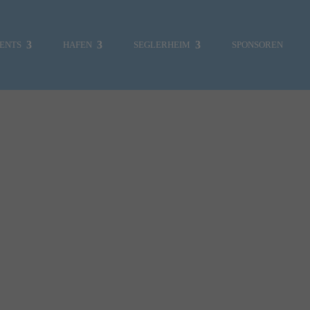
ENTS
HAFEN
SEGLERHEIM
SPONSOREN
MITGLIEDERBEREICH
SKIPPERCHOR
UMWELT
VERKLICKER