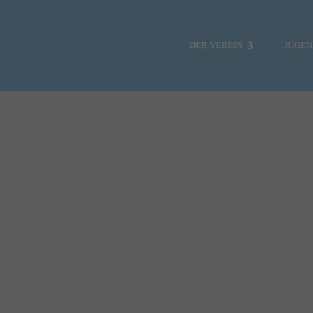
DER VEREIN
JUGE
NEWS
SOZIALE MEDIEN
VORSTAND
HAFENMEISTER