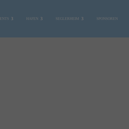
ENTS
HAFEN
SEGLERHEIM
SPONSOREN
MITGLIEDERBEREICH
SKIPPERCHOR
UMWELT
VERKLICKER