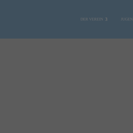
DER VEREIN
JUGE
NEWS
SOZIALE MEDIEN
VORSTAND
HAFENMEISTER