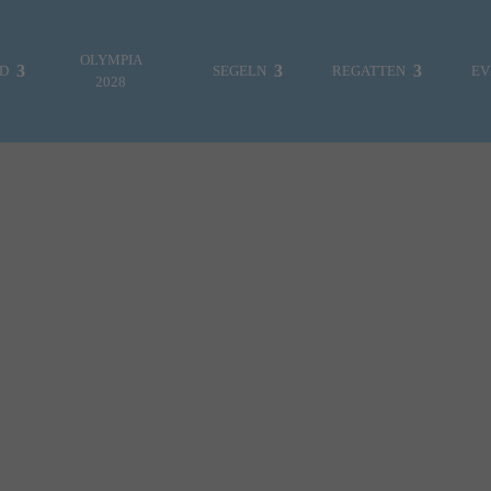
OLYMPIA
ND
SEGELN
REGATTEN
EV
2028
ES WAR EINMAL…
FOTOGALERIE
MITTEILUNGEN
REGATTEN & EVENTS
VEREINSLEBEN
JUGENDABTEILUNG