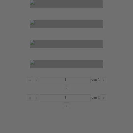
«
‹
von
3
›
»
«
‹
von
3
›
»