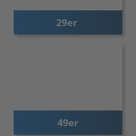
29er
49er