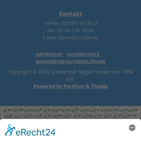
Kontakt
Telefon: (03 85) 5 81 08 25
Fax: (03 85) 5 81 08 26
E-Mail: buero@ssv1894.de
IMPRESSUM
|
DATENSCHUTZ
|
BARRIEREFREIHEITSERKLÄRUNG
Copyright © 2026 Schweriner Segler-Verein von 1894
e.V.
Powered by Porthun & Thiede
Deutsch