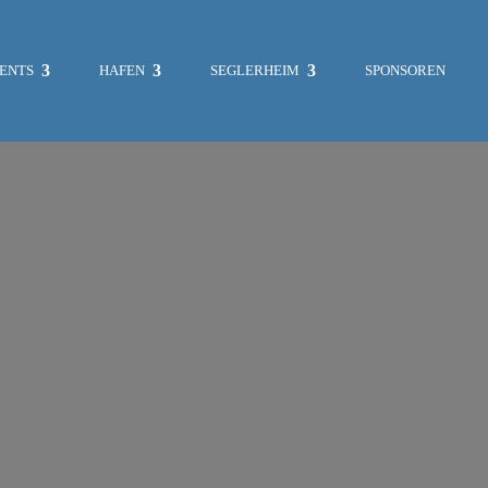
ENTS
HAFEN
SEGLERHEIM
SPONSOREN
MITGLIEDERBEREICH
SKIPPERCHOR
UMWELT
VERKLICKER