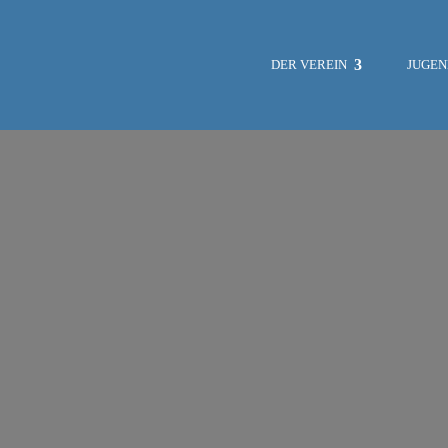
DER VEREIN
JUGE
NEWS
SOZIALE MEDIEN
VORSTAND
HAFENMEISTER