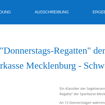
DUNG
AUSSCHREIBUNG
ERGE
"Donnerstags-Regatten" de
rkasse Mecklenburg - Schw
Ein Klassiker der Segelveran
Regatta“ der Sparkasse Mec
An 13 Donnerstagen während 