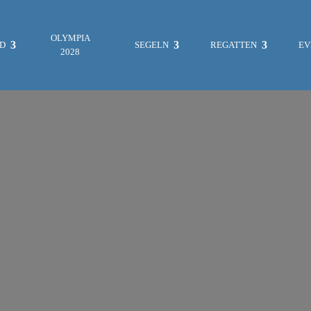
OLYMPIA
ND
SEGELN
REGATTEN
EV
2028
ES WAR EINMAL…
FOTOGALERIE
MITTEILUNGEN
REGATTEN & EVENTS
VEREINSLEBEN
JUGENDABTEILUNG