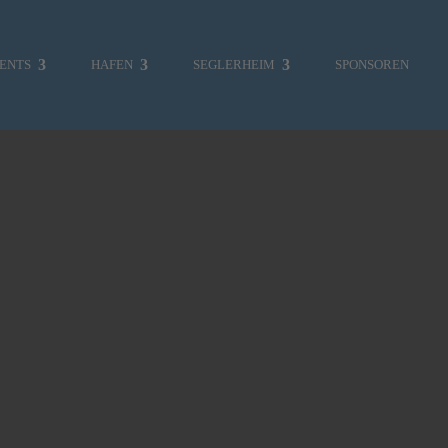
ENTS
HAFEN
SEGLERHEIM
SPONSOREN
MITGLIEDERBEREICH
SKIPPERCHOR
UMWELT
VERKLICKER