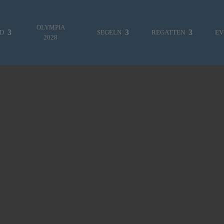
OLYMPIA
ND
SEGELN
REGATTEN
EV
2028
ES WAR EINMAL…
FOTOGALERIE
MITTEILUNGEN
REGATTEN & EVENTS
VEREINSLEBEN
JUGENDABTEILUNG