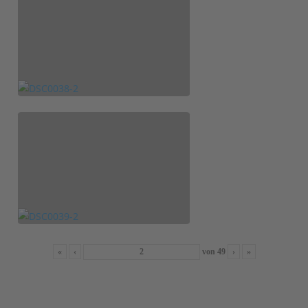
«
‹
von
49
›
»