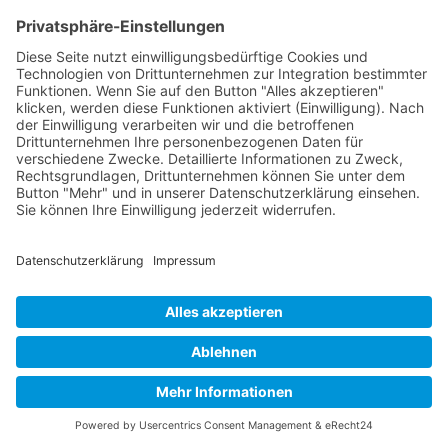
Das Team
Organisation
Jakob Lenz
Christian Hafften
Regattawart
Mattes Scholze
Wettfahrtleitung