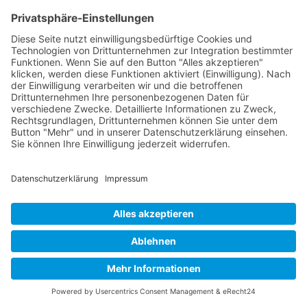
Das Team
Organisation
Jakob Lenz
Christian Hafften
Regattawart
Mattes Scholze
Wettfahrtleitung