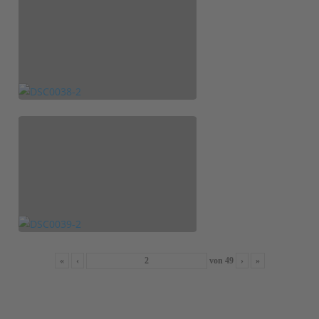
«
‹
von
49
›
»