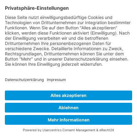
Das Team
Organisation
Jakob Lenz
Christian Hafften
Regattawart
Mattes Scholze
Wettfahrtleitung