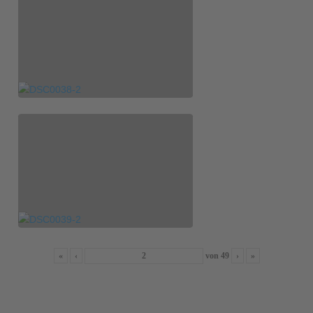
«
‹
von
49
›
»