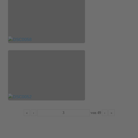
«
‹
von
49
›
»