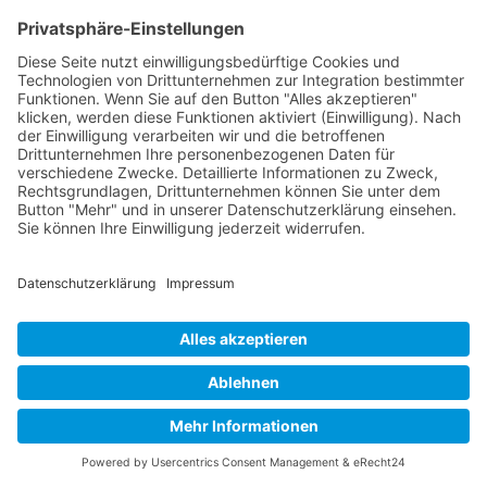
Das Team
Organisation
Jakob Lenz
Christian Hafften
Regattawart
Mattes Scholze
Wettfahrtleitung