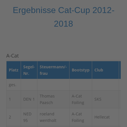
Ergebnisse Cat-Cup 2012-
2018
A-Cat
Segel-
Steuermann/-
Platz
Bootstyp
Club
Pl
Nr.
frau
ges.
1.
Thomas
A-Cat
1
DEN 1
SKS
2
Paasch
Foiling
NED
roeland
A-Cat
2
Hellecat
1
95
wentholt
Foiling