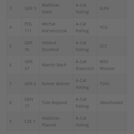
Matthias
A-Cat
3
GER 3
SLRV
3
Dietz
Foiling
POL
Michal
A-Cat
4
YCG
7
111
Korneszczuk
Foiling
GER
Helmut
A-Cat
5
SCC
8
76
Stumhof
Foiling
GER
A-Cat
MSV
6
Martin Bach
[15
57
Klassisch
Wismar
A-Cat
7
GER 6
Rainer Bohrer
TSVU
11
Foiling
DEN
A-Cat
8
Tom Bojland
Skovshoved
6
77
Foiling
Vladislav
A-Cat
9
CZE 1
4
Ptasnik
Foiling