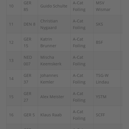
GER
A-Cat
MSV
10
Guido Schulte
9
85
Foiling
Wismar
Christian
A-Cat
11
DEN 8
SKS
12
Nygaard
Foiling
GER
Katrin
A-Cat
12
BSF
[24
15
Brunner
Foiling
NED
Mischa
A-Cat
13
18
007
Keemskerk
Foiling
GER
Johannes
A-Cat
TSG-W
14
14
37
Kemler
Foiling
Lindau
GER
A-Cat
15
Alex Meister
YSTM
[26
27
Foiling
A-Cat
16
GER 5
Klaus Raab
SCFF
5
Foiling