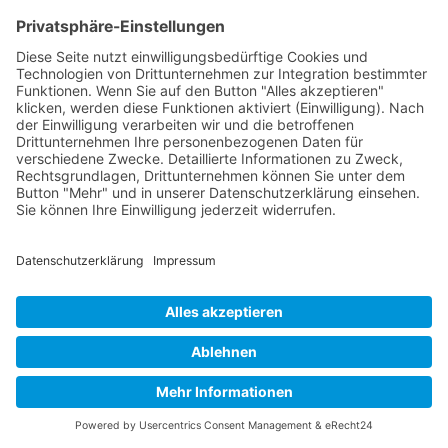
24
SCSW
28
96
Mödlhammer
Foiling
A-Cat
25
GER 9
Klaus Rocholl
LYC
20
Klassisch
GER
A-Cat
MSV-
26
Maren Odefey
27
81
Klassisch
Wismar
GER
A-Cat
27
Jörg Horn
STS
22
10
Foiling
GER
Andreas
A-Cat
28
SVBB
23
80
Grünenwald
Foiling
GER
Peter
A-Cat
29
SLRV
19
58
Rübener
Klassisch
GER
A-Cat
30
Georg Merkl
WSGR
29
537
Klassisch
DEN
Morten
A-Cat
31
SYC
30