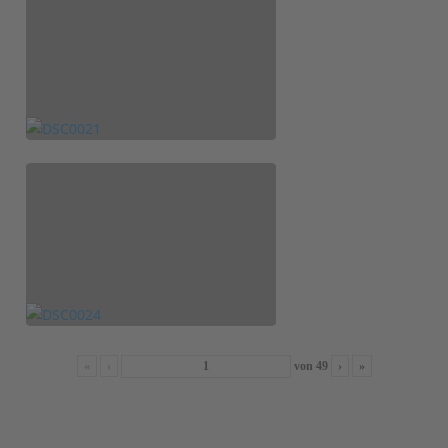
«
‹
von
49
›
»