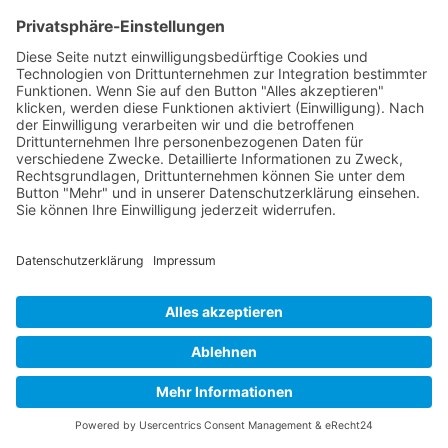
Das Team
Organisation
Jakob Lenz
Christian Hafften
Regattawart
Mattes Scholze
Wettfahrtleitung