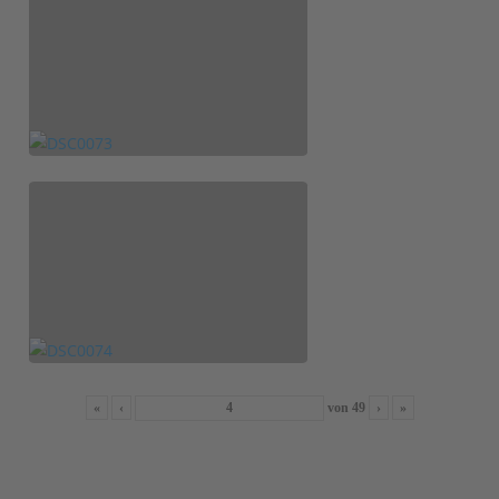
«
‹
von
49
›
»