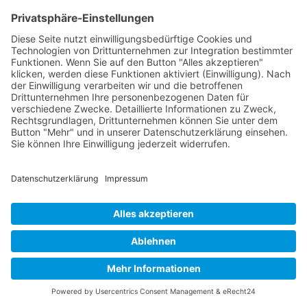
Das Team
Organisation
Jakob Lenz
Christian Hafften
Regattawart
Mattes Scholze
Wettfahrtleitung