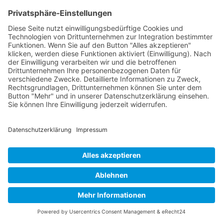
Das Team
Organisation
Jakob Lenz
Christian Hafften
Regattawart
Mattes Scholze
Wettfahrtleitung