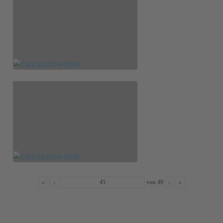
«
‹
von
49
›
»