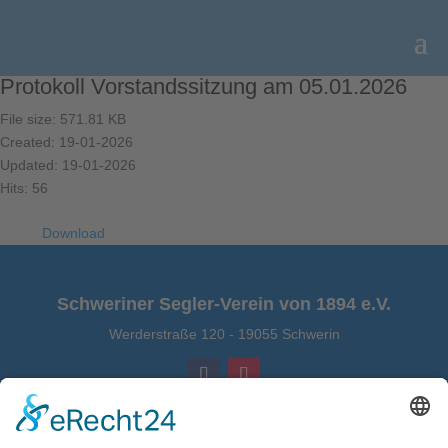
Protokoll Vorstandssitzung am 05.01.2026
File size: 571.81 KB
Created: 19-01-2026
Updated: 19-01-2026
Hits: 56
Download
Schweriner Segler-Verein von 1894 e.V.
Werderstraße 120
-
19055 Schwerin
Kontakt