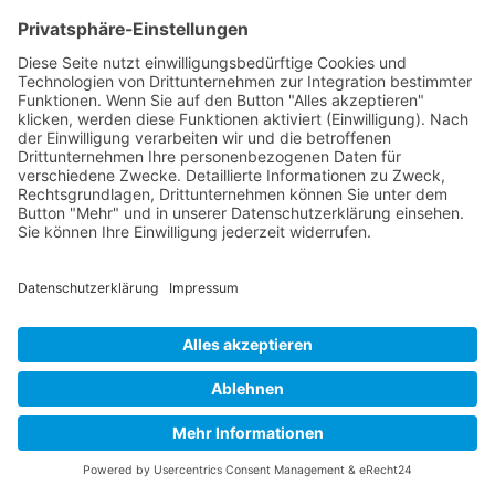
Telefon: (03 85) 5 81 08 25
Fax: (03 85) 5 81 08 26
E-Mail: buero@ssv1894.de
IMPRESSUM
|
DATENSCHUTZ
|
BARRIEREFREIHEITSERKLÄRUNG
Copyright © 2026 Schweriner Segler-Verein von 1894
e.V.
Powered by Porthun & Thiede