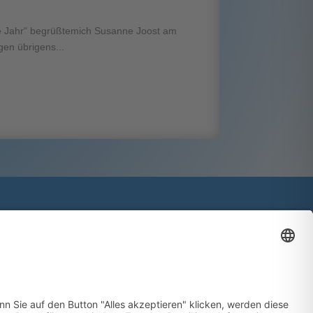
WINDFINDER
e Jahr“ begrüßtemich Susanne Joost am
gen übrigens...
SPENDEN
EOS
S
Kontakt
Telefon: (03 85) 5 81 08 25
Fax: (03 85) 5 81 08 26
E-Mail: buero@ssv1894.de