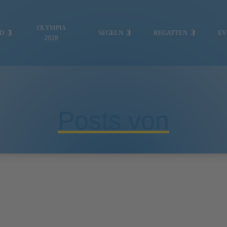
OLYMPIA
ND
SEGELN
REGATTEN
EV
2028
Posts von
ES WAR EINMAL…
FOTOGALERIE
MITTEILUNGEN
REGATTEN & EVENTS
VEREINSLEBEN
JUGENDABTEILUNG