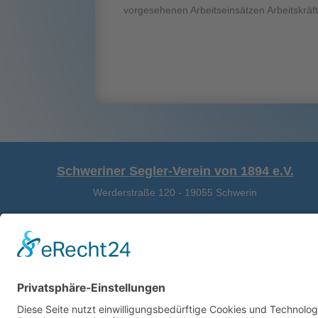
vorgesehenen Arbeitseinsätzen Arbeitskräft
STATISTIKEN
SPENDEN
KONTAKT
MITGLIED WERDEN
Schweriner Segler-Verein von 1894 e.V.
Werderstraße 120
-
19055 Schwerin
Folgen
Folgen