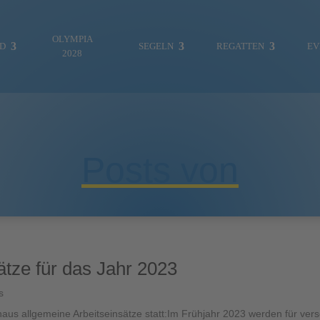
OLYMPIA
ND
SEGELN
REGATTEN
EV
2028
Posts von
ES WAR EINMAL…
FOTOGALERIE
MITTEILUNGEN
REGATTEN & EVENTS
ätze für das Jahr 2023
VEREINSLEBEN
s
JUGENDABTEILUNG
aus allgemeine Arbeitseinsätze statt:Im Frühjahr 2023 werden für ver