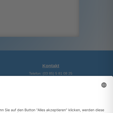
WINDFINDER
SPENDEN
EOS
Kontakt
S
Telefon: (03 85) 5 81 08 25
Fax: (03 85) 5 81 08 26
E-Mail: buero@ssv1894.de