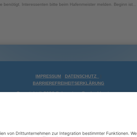
e benötigt. Interessenten bitte beim Hafenmeister melden. Beginn ist...
VIDEOGALERIE
CAT CUP VIDEOS
MARSTALL CUP VIDEOS
HOLZBOOTREGATTA VIDEOS
KREUZERFERNWETTFAHRT VID
IMPRESSUM
|
DATENSCHUTZ
|
BARRIEREFREIHEITSERKLÄRUNG
EISHEILIGENREGATTA VIDEO
Copyright © 2026 Schweriner Segler-Verein von
SSV SEGELSCHAU VIDEO
1894 e.V.
Powered by Porthun & Thiede
TV SCHWERIN VIDEOS