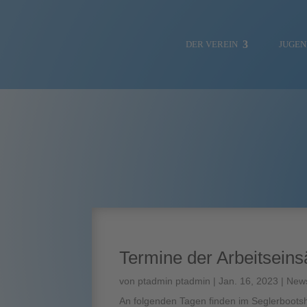
DER VEREIN
JUGE
NEWS
SOZIALE MEDIEN
Termine der Arbeitseins
VORSTAND
von
ptadmin ptadmin
|
Jan. 16, 2023
|
New
HAFENMEISTER
An folgenden Tagen finden im Seglerbootsh