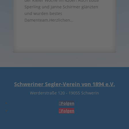
der Kieler Woche im 420er! Auch Edda
Sperling und Janne Schirmer glänzten
und wurden bestes
Damenteam.Herzlichen...
Schweriner Segler-Verein von 1894 e.V.
Werderstraße 120
-
19055 Schwerin
Folgen
Folgen