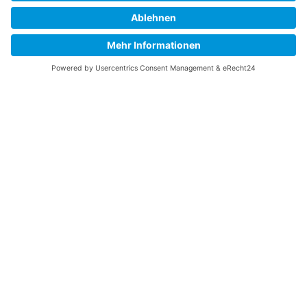
Schweriner Segler-Verein von 1894 e.V.
Werderstraße 120
-
19055 Schwerin
Folgen
Folgen
Kontakt
Telefon: (03 85) 5 81 08 25
Fax: (03 85) 5 81 08 26
E-Mail: buero@ssv1894.de
IMPRESSUM
|
DATENSCHUTZ
|
BARRIEREFREIHEITSERKLÄRUNG
Copyright © 2026 Schweriner Segler-Verein von 1894
e.V.
Powered by Porthun & Thiede