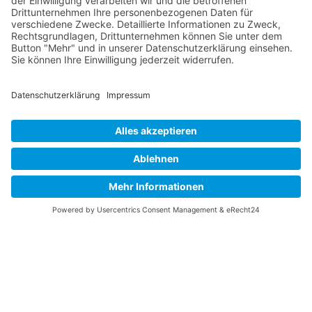
ZURÜCK
HAUPTGALERIE
Schweriner Segler-Verein von 1894 e.V.
Werderstraße 120
-
19055 Schwerin
Folgen
Folgen