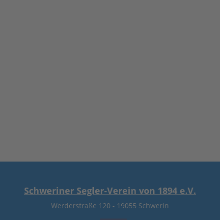
Zurück zu den Hauptabschnitten
Schweriner Segler-Verein von 1894 e.V.
Werderstraße 120
-
19055 Schwerin