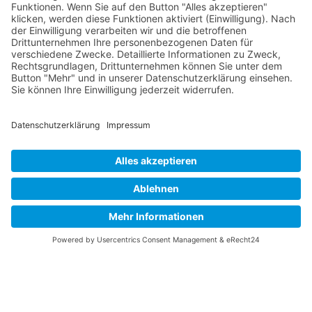
ADHD-freundlicher Modus
Fokussiertes Browsing, ablenkungsfrei