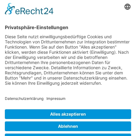
Schweriner Segler-Verein von 1894 e.V.
Werderstraße 120
-
19055 Schwerin
Kontakt
Telefon: (03 85) 5 81 08 25
Fax: (03 85) 5 81 08 26
E-Mail: buero@ssv1894.de
IMPRESSUM
|
DATENSCHUTZ
|
BARRIEREFREIHEITSERKLÄRUNG
Copyright © 2026 Schweriner Segler-Verein von 1894
e.V.