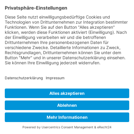
Telefon: (03 85) 5 81 08 25
Fax: (03 85) 5 81 08 26
E-Mail: buero@ssv1894.de
IMPRESSUM
|
DATENSCHUTZ
|
BARRIEREFREIHEITSERKLÄRUNG
Copyright © 2026 Schweriner Segler-Verein von 1894
e.V.
Powered by Porthun & Thiede