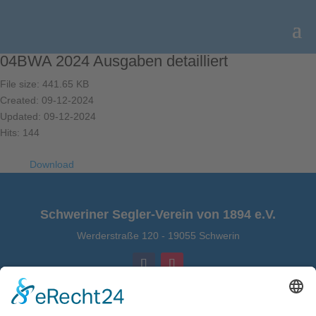
04BWA 2024 Ausgaben detailliert
File size: 441.65 KB
Created: 09-12-2024
Updated: 09-12-2024
Hits: 144
Download
Schweriner Segler-Verein von 1894 e.V.
Werderstraße 120
-
19055 Schwerin
Kontakt