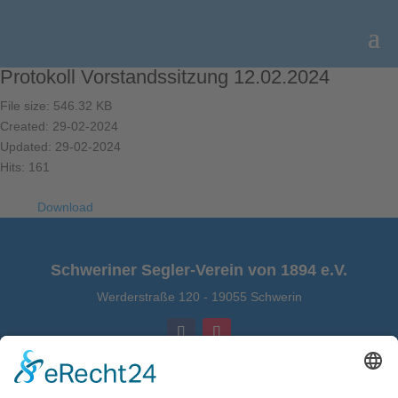
Protokoll Vorstandssitzung 12.02.2024
File size: 546.32 KB
Created: 29-02-2024
Updated: 29-02-2024
Hits: 161
Download
Schweriner Segler-Verein von 1894 e.V.
Werderstraße 120
-
19055 Schwerin
Kontakt