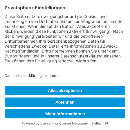
Telefon: (03 85) 5 81 08 25
Fax: (03 85) 5 81 08 26
E-Mail: buero@ssv1894.de
IMPRESSUM
|
DATENSCHUTZ
|
BARRIEREFREIHEITSERKLÄRUNG
Copyright © 2026 Schweriner Segler-Verein von 1894
e.V.
Powered by Porthun & Thiede