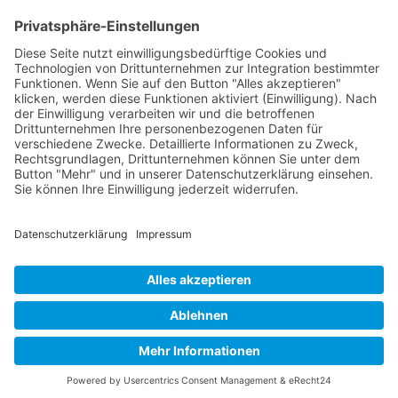
Tastaturnavigation
Bilder ausblenden
Töne stummschalten
Titel hervorheben
Inhalt hervorheben
Animationen stoppen
Einstellungen zurücksetzen