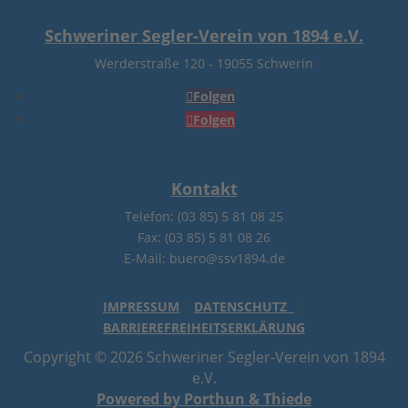
Schweriner Segler-Verein von 1894 e.V.
Werderstraße 120
-
19055 Schwerin
Folgen
Folgen
Kontakt
Telefon: (03 85) 5 81 08 25
Fax: (03 85) 5 81 08 26
E-Mail: buero@ssv1894.de
IMPRESSUM
|
DATENSCHUTZ
|
BARRIEREFREIHEITSERKLÄRUNG
Copyright © 2026 Schweriner Segler-Verein von 1894
e.V.
Powered by Porthun & Thiede