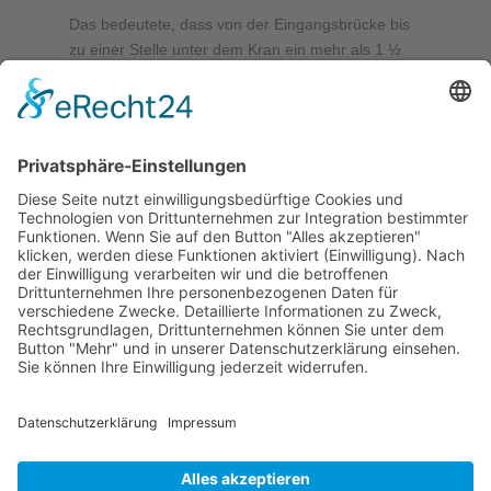
Das bedeutete, dass von der Eingangsbrücke bis
zu einer Stelle unter dem Kran ein mehr als 1 ½
Meter tiefer Graben gebuddelt werden musste.
Die Beteiligten, alle Tiefbaulaien, waren von dem
riesigen Volumen des Aushubs und den daraus
resultierenden Problemen überrascht. Die Bilder
belegen eindrucksvoll, unter welchen erschwerten
Bedingungen die Arbeiten ausgeführt werden
mussten:
Vincent Laborn in der Wathose bis zur Brust im
modrigen Graben. Er war übrigens das einzig
wirklich junge Vereinsmitglied, das gesichtet
wurde.
Günter Joost, zwar trockenen Fußes im Bagger,
präzise und kunstvoll baggernd. Man staunt, welch
ungeahnten Fähigkeiten hier zutage getreten sind.
An drei Arbeitseinsätzen halfen noch viele andere