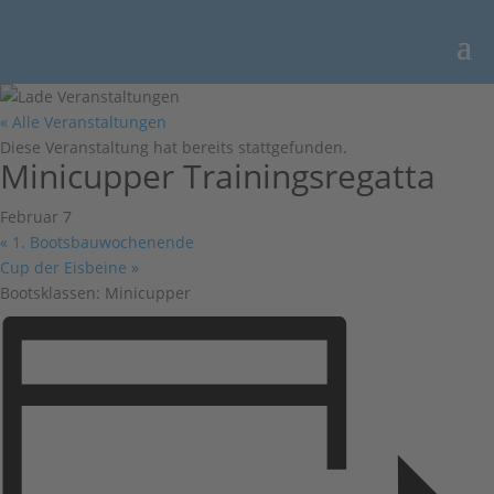
« Alle Veranstaltungen
Diese Veranstaltung hat bereits stattgefunden.
Minicupper Trainingsregatta
Februar 7
«
1. Bootsbauwochenende
Cup der Eisbeine
»
Bootsklassen: Minicupper