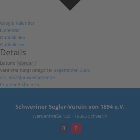
Google Kalender
iCalendar
Outlook 365
Outlook Live
Details
Datum:
Februar 7
Veranstaltungskategorie:
Regattaplan 2026
«
1. Bootsbauwochenende
Cup der Eisbeine
»
Schweriner Segler-Verein von 1894 e.V.
Werderstraße 120
-
19055 Schwerin