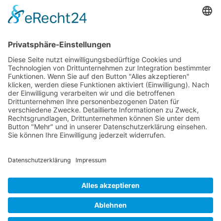
ault/races/race-news>, angekommen. 36 Stunden war
unser Opti-Segler Jasper Porthun mit seinem...
Rasho Janew
Am 19. November 2024 fand das jährliche
Benefizkonzert des Skipperchors unseres Vereins statt –
diesmal ein ganz besonderes Highlight, da der Chor sein
25-jähriges Bestehen feierte. Mit von der Partie waren
die musikalischen...