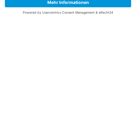
Rasho Janew
In den Herbstferien fand das Sichtungstrainingslager in
Warnemünde mit guten Bedingungen statt. Wir, Opti-
Segler aus Schwerin, Rostock, Plau und Greifswald,
trainierten gemeinsam auf der Ostsee. Bei wechselnden
Windstärken konnten wir auch Trainingsregatten mit...
ptadmin ptadmin
Wir sind Deutscher Meister im 420er!!! Herzlichen
Glückwunsch an Moritz Borowiak und Noel Theiner.