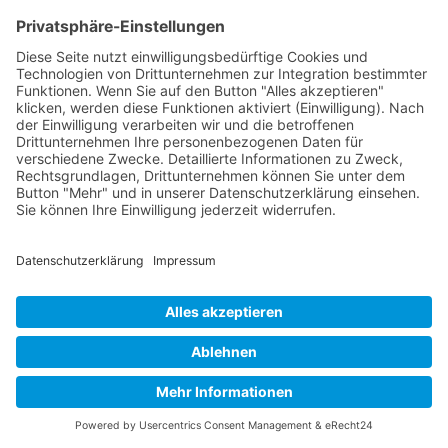
Telefon: (03 85) 5 81 08 25
Fax: (03 85) 5 81 08 26
E-Mail: buero@ssv1894.de
IMPRESSUM
|
DATENSCHUTZ
|
BARRIEREFREIHEITSERKLÄRUNG
Copyright © 2026 Schweriner Segler-Verein von 1894
e.V.
Powered by Porthun & Thiede