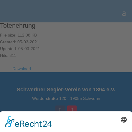
Totenehrung
File size: 112.08 KB
Created: 05-03-2021
Updated: 05-03-2021
Hits: 311
Download
Schweriner Segler-Verein von 1894 e.V.
Werderstraße 120
-
19055 Schwerin
Kontakt