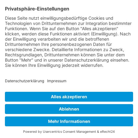
Tastaturnavigation
Bilder ausblenden
Töne stummschalten
Titel hervorheben
Inhalt hervorheben
Animationen stoppen
Einstellungen zurücksetzen