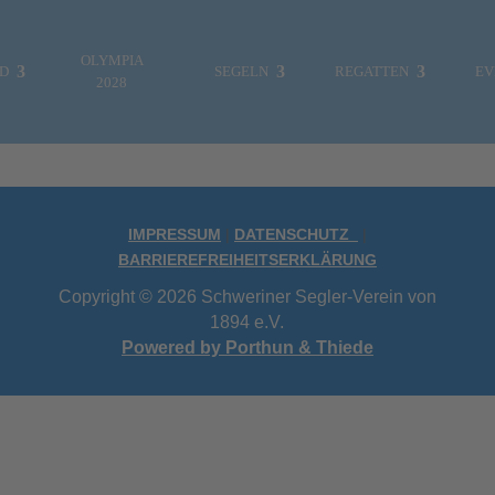
OLYMPIA
ND
SEGELN
REGATTEN
EV
2028
IMPRESSUM
|
DATENSCHUTZ
|
BARRIEREFREIHEITSERKLÄRUNG
Copyright © 2026 Schweriner Segler-Verein von
ES WAR EINMAL…
FOTOGALERIE
1894 e.V.
Powered by Porthun & Thiede
MITTEILUNGEN
REGATTEN & EVENTS
VEREINSLEBEN
JUGENDABTEILUNG