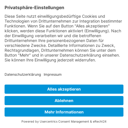
Telefon: (03 85) 5 81 08 25
Fax: (03 85) 5 81 08 26
E-Mail: buero@ssv1894.de
IMPRESSUM
|
DATENSCHUTZ
|
BARRIEREFREIHEITSERKLÄRUNG
Copyright © 2026 Schweriner Segler-Verein von 1894
e.V.
Powered by Porthun & Thiede