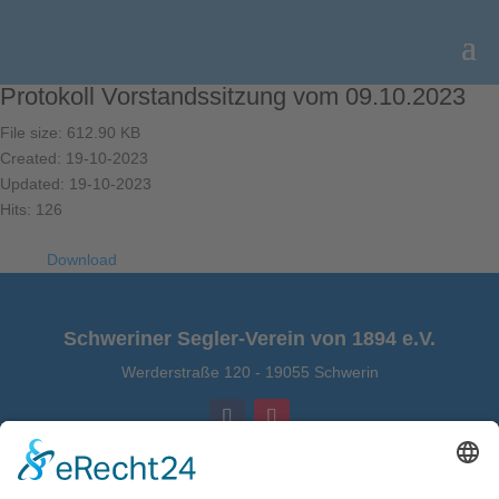
Protokoll Vorstandssitzung vom 09.10.2023
File size: 612.90 KB
Created: 19-10-2023
Updated: 19-10-2023
Hits: 126
Download
Schweriner Segler-Verein von 1894 e.V.
Werderstraße 120
-
19055 Schwerin
Kontakt