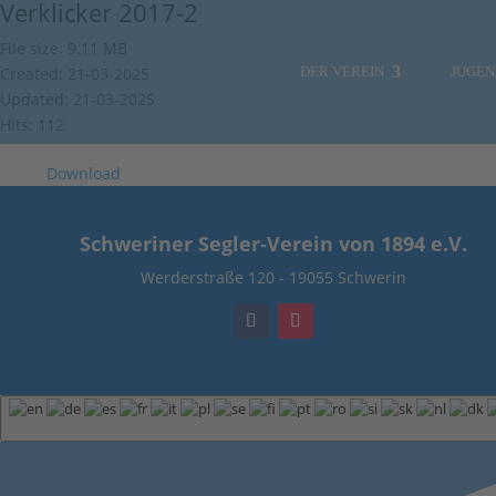
Verklicker 2017-2
File size: 9.11 MB
Created: 21-03-2025
DER VEREIN
JUGE
Updated: 21-03-2025
Hits: 112
Download
Schweriner Segler-Verein von 1894 e.V.
Werderstraße 120
-
19055 Schwerin
NEWS
SOZIALE MEDIEN
VORSTAND
HAFENMEISTER