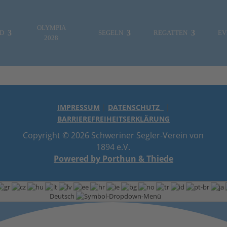
OLYMPIA
ND
SEGELN
REGATTEN
EV
2028
IMPRESSUM
|
DATENSCHUTZ
|
BARRIEREFREIHEITSERKLÄRUNG
Copyright © 2026 Schweriner Segler-Verein von
ES WAR EINMAL…
FOTOGALERIE
1894 e.V.
Powered by Porthun & Thiede
MITTEILUNGEN
REGATTEN & EVENTS
VEREINSLEBEN
Deutsch
JUGENDABTEILUNG