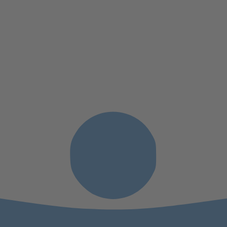
VIDEOGALERIE
CAT CUP VIDEOS
MARSTALL CUP VIDEOS
HOLZBOOTREGATTA VIDEOS
KREUZERFERNWETTFAHRT VID
EISHEILIGENREGATTA VIDEO
SSV SEGELSCHAU VIDEO
TV SCHWERIN VIDEOS