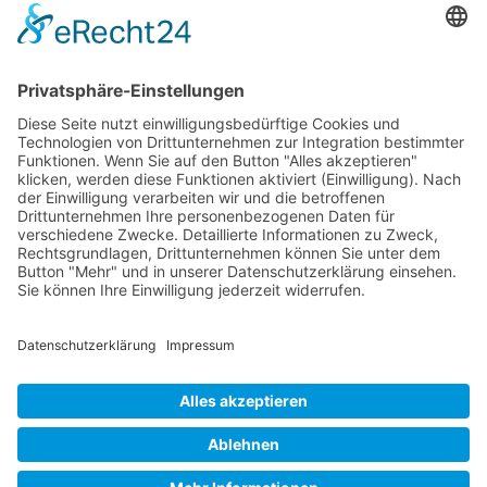
Titel hervorheben
Inhalt hervorheben
Animationen stoppen
Einstellungen zurücksetzen
0
Would love your thoughts, please comment.
x
(
)
x
|
Reply