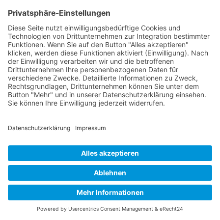
Epilepsie-sicherer Modus
Dämpft Farben und stoppt Blinken
Inhaltsmodule
Schriftgröße