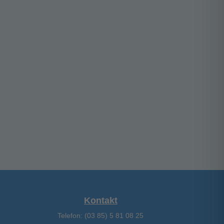
uni 2021
ärz 2021
ezember 2020
ktober 2020
eptember 2020
ebruar 2020
anuar 2020
Kontakt
Telefon: (03 85) 5 81 08 25