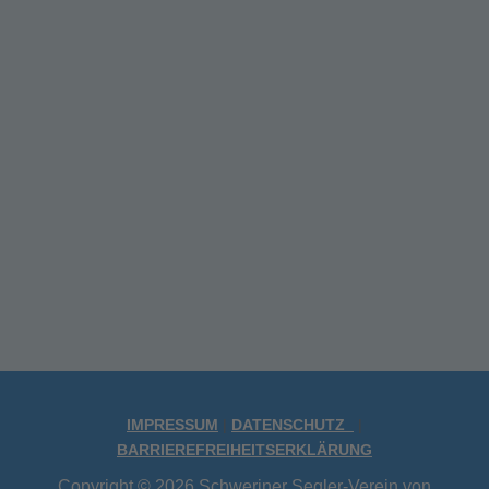
J
M
D
O
S
F
J
IMPRESSUM
|
DATENSCHUTZ
|
BARRIEREFREIHEITSERKLÄRUNG
Copyright © 2026 Schweriner Segler-Verein von