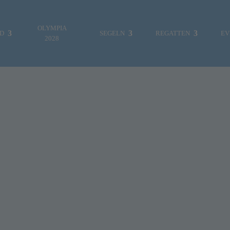
OLYMPIA
ND
SEGELN
REGATTEN
EV
2028
B
ES WAR EINMAL…
FOTOGALERIE
S
r Dezember 2023
n
MITTEILUNGEN
REGATTEN & EVENTS
A
März 11, 2024
VEREINSLEBEN
S
JUGENDABTEILUNG
J