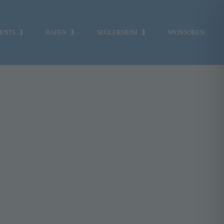
ENTS
HAFEN
SEGLERHEIM
SPONSOREN
eiträge Suchen
MITGLIEDERBEREICH
uchen
ach:
SKIPPERCHOR
ktuelle Beiträge
UMWELT
egelwoche „Rund Fünen“ mit Samsø im
VERKLICKER
uni 2026