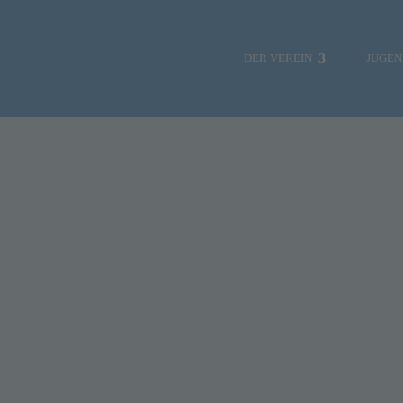
DER VEREIN
JUGE
NEWS
Verklicke
SOZIALE MEDIEN
VORSTAND
HAFENMEISTER