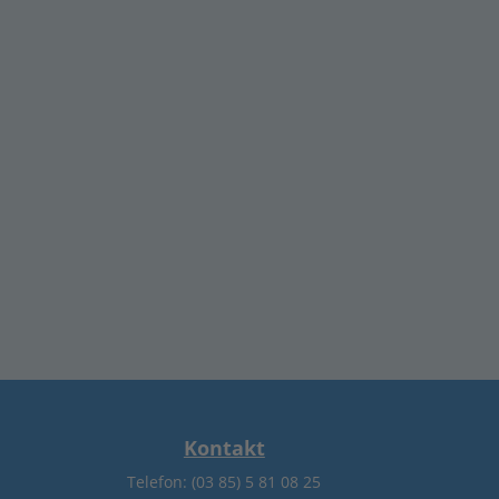
uni 2021
ärz 2021
ezember 2020
ktober 2020
eptember 2020
ebruar 2020
anuar 2020
Kontakt
Telefon: (03 85) 5 81 08 25