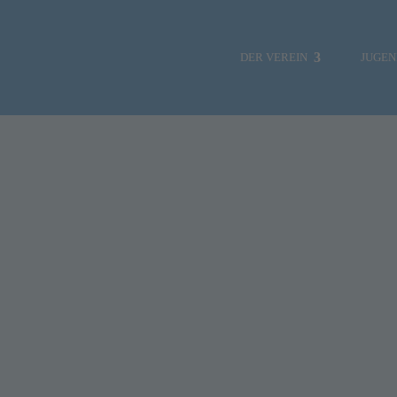
DER VEREIN
JUGE
NEWS
SSV SEGELSC
SOZIALE MEDIEN
SSV Juge
VORSTAND
Landesjugen
HAFENMEISTER