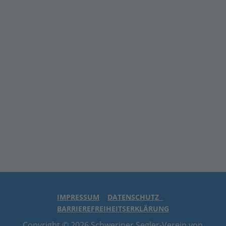
J
M
D
O
S
F
J
IMPRESSUM
|
DATENSCHUTZ
|
BARRIEREFREIHEITSERKLÄRUNG
Copyright © 2026 Schweriner Segler-Verein von