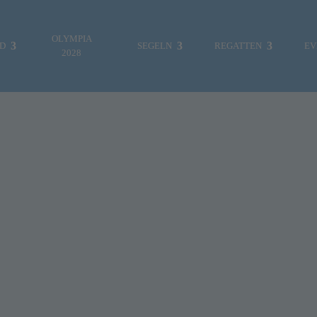
OLYMPIA
ND
SEGELN
REGATTEN
EV
2028
B
ES WAR EINMAL…
FOTOGALERIE
S
HAU -> Teilnahme
n
MITTEILUNGEN
REGATTEN & EVENTS
ndabteilung an
A
VEREINSLEBEN
S
dmeisterschaften
JUGENDABTEILUNG
i